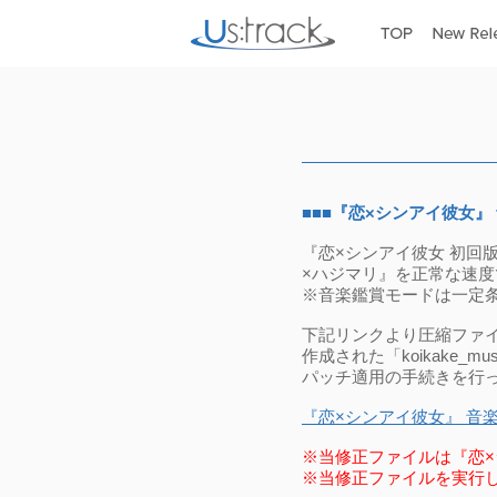
■■■『恋×シンアイ彼女』
『恋×シンアイ彼女 初回版』
×ハジマリ』を正常な速
※音楽鑑賞モードは一定
下記リンクより圧縮ファイル「
作成された「koikake_mu
パッチ適用の手続きを行
『恋×シンアイ彼女』 音
※当修正ファイルは『恋×
※当修正ファイルを実行